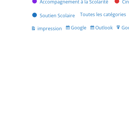
Accompagnement à la Scolarité
Ci
Toutes les catégories
Soutien Scolaire
Google
Outlook
Go
impression
Subscribe
Subscribe
Ex
Vue
in
in
fo