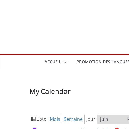
Passer
au
contenu
ACCUEIL
PROMOTION DES LANGUES
My Calendar
Liste
Mois
Semaine
Jour
Vue
Mois
Jour
Année
en
Catégories