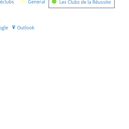
néclubs
General
Les Clubs de la Réussite
ogle
Outlook
port
Export
r
for