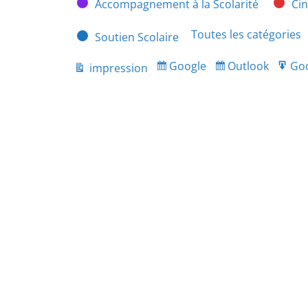
Accompagnement à la Scolarité
Ci
Toutes les catégories
Soutien Scolaire
Google
Outlook
Go
impression
Subscribe
Subscribe
Ex
Vue
in
in
fo