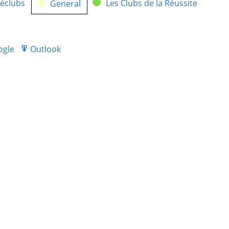
néclubs
Les Clubs de la Réussite
General
ogle
Outlook
port
Export
r
for