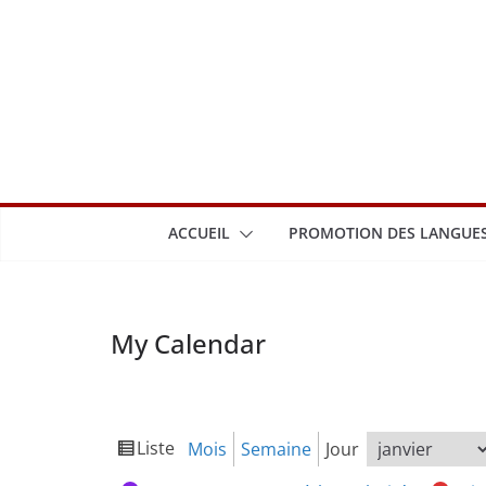
Passer
au
contenu
ACCUEIL
PROMOTION DES LANGUES
My Calendar
Liste
Mois
Semaine
Jour
Vue
Mois
Jour
Année
en
Catégories