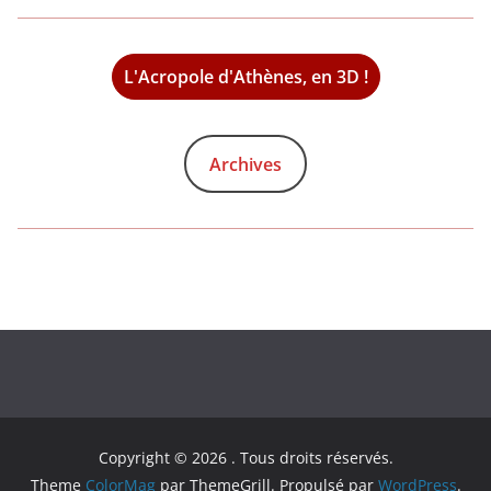
L'Acropole d'Athènes, en 3D !
Archives
Copyright © 2026
. Tous droits réservés.
Theme
ColorMag
par ThemeGrill. Propulsé par
WordPress
.