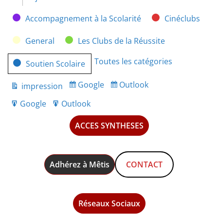
Catégories
Accompagnement à la Scolarité
Cinéclubs
General
Les Clubs de la Réussite
Toutes les catégories
Soutien Scolaire
Google
Outlook
impression
Subscribe
Subscribe
Vue
in
in
Google
Outlook
Export
Export
for
for
ACCES SYNTHESES
Adhérez à Mêtis
CONTACT
Réseaux Sociaux