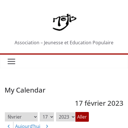
Passer
au
contenu
Association – Jeunesse et Education Populaire
My Calendar
17 février 2023
Mois
Jour
Année
Aujourd’hui
Précédent
Suivant