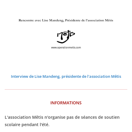
3
3
3
3
3
3
3
Interview de Lise Mandeng, présidente de l'association Mêtis
INFORMATIONS
L'association Mêtis n'organise pas de séances de soutien
scolaire pendant l'été.