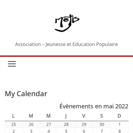
Passer
au
contenu
Association – Jeunesse et Education Populaire
My Calendar
Évènements en mai 2022
LUNDI
MARDI
MERCREDI
JEUDI
VENDREDI
SAMEDI
DIM
L
M
M
J
V
S
D
25
26
27
28
29
30
1
25
26
27
28
29
30
1
avril
avril
avril
avril
avril
avril
mai
2
3
4
5
6
7
8
2
3
4
5
6
7
8