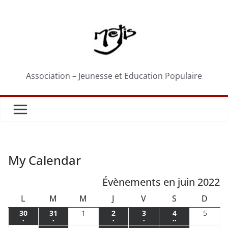
Passer
au
contenu
Association – Jeunesse et Education Populaire
My Calendar
Évènements en juin 2022
LUNDI
MARDI
MERCREDI
JEUDI
VENDREDI
SAMEDI
DIM
L
M
M
J
V
S
D
30
31
1
2
3
4
5
30
31
1
2
3
4
5
●
●
●
●
●●
mai
mai
juin
juin
juin
juin
juin