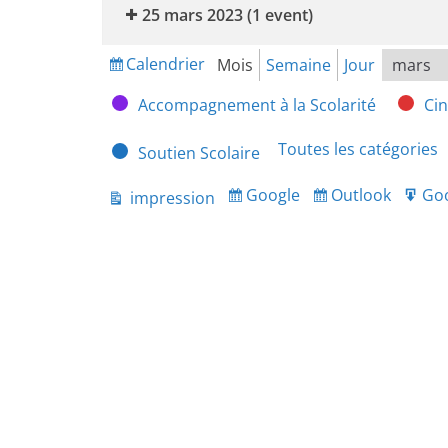
25 mars 2023
(1 event)
Calendrier
Mois
Semaine
Jour
Vue
Mois
Année
Catégories
Accompagnement à la Scolarité
Ci
Toutes les catégories
Soutien Scolaire
Google
Outlook
Go
impression
Subscribe
Subscribe
Ex
Vue
in
in
fo