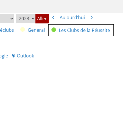
Aujourd’hui
Précédent
Suivant
néclubs
General
Les Clubs de la Réussite
ogle
Outlook
port
Export
r
for