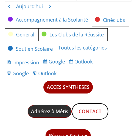
juin
juin
juin
juin
juillet
juillet
juille
Aujourd’hui
Précédent
Suivant
2022
2022
2022
2022
2022
2022
2022
Catégories
Accompagnement à la Scolarité
Cinéclubs
General
Les Clubs de la Réussite
Toutes les catégories
Soutien Scolaire
Google
Outlook
impression
Subscribe
Subscribe
Vue
in
in
Google
Outlook
Export
Export
for
for
ACCES SYNTHESES
Adhérez à Mêtis
CONTACT
Réseaux Sociaux