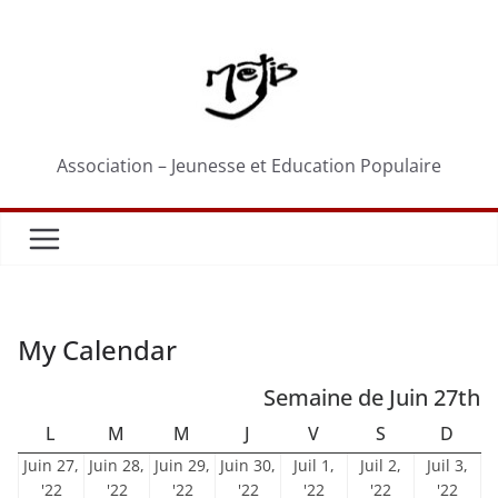
Passer
au
contenu
Association – Jeunesse et Education Populaire
My Calendar
Semaine de Juin 27th
LUNDI
MARDI
MERCREDI
JEUDI
VENDREDI
SAMEDI
DIM
L
M
M
J
V
S
D
Juin 27,
Juin 28,
Juin 29,
Juin 30,
Juil 1,
Juil 2,
Juil 3,
27
28
29
30
1
2
3
'22
'22
'22
'22
'22
'22
'22