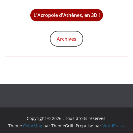
L'Acropole d'Athènes, en 3D !
Archives
Copyright © 2026
. Tous droits réservés.
Theme
ColorMag
par ThemeGrill. Propulsé par
WordPress
.