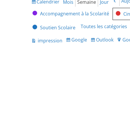
Auj
Calendrier
Préc
Mois
Semaine
Jour
Vue
Catégories
Accompagnement à la Scolarité
Ci
Toutes les catégories
Soutien Scolaire
Google
Outlook
Go
impression
Subscribe
Subscribe
Ex
Vue
in
in
fo