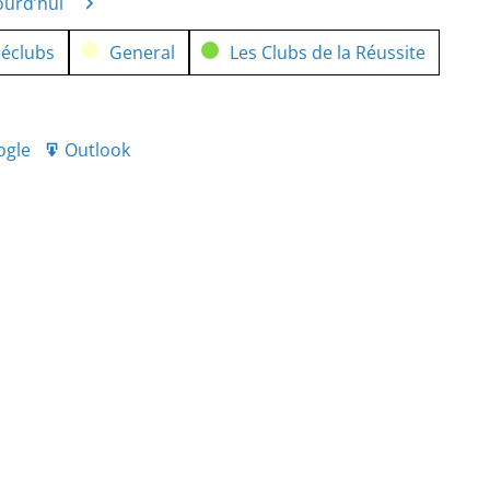
ourd’hui
édent
Suivant
néclubs
General
Les Clubs de la Réussite
ogle
Outlook
port
Export
r
for