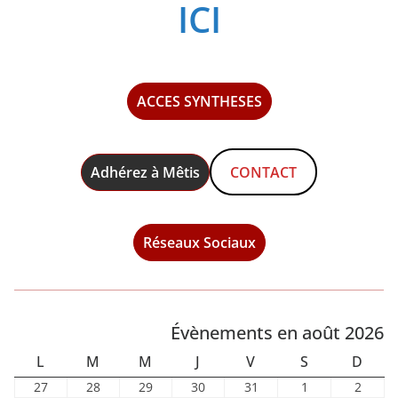
ICI
ACCES SYNTHESES
Adhérez à Mêtis
CONTACT
Réseaux Sociaux
Évènements en août 2026
L
M
M
J
V
S
D
L
M
M
J
V
S
D
U
A
E
E
E
A
I
2
2
2
3
3
1
2
27
28
29
30
31
1
2