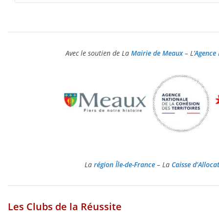
Avec le soutien de L
a
Mairie de Meaux
–
L’
Agence 
La
région Île-de-France
–
La
Caisse d’Alloca
Les Clubs de la Réussite