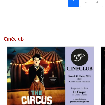
1
2
3
Cinéclub