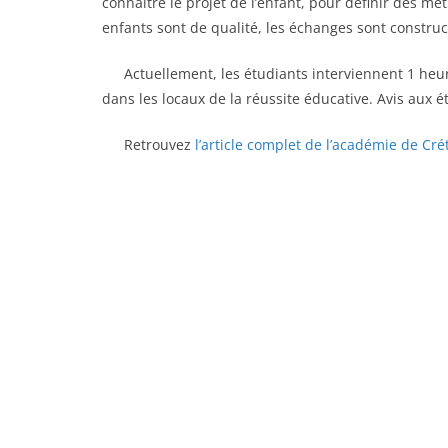
connaître le projet de l’enfant, pour définir des mé
enfants sont de qualité, les échanges sont construct
……
Actuellement, les étudiants interviennent 1 he
dans les locaux de la réussite éducative. Avis aux é
……
Retrouvez
l’article complet de l’académie de Cré