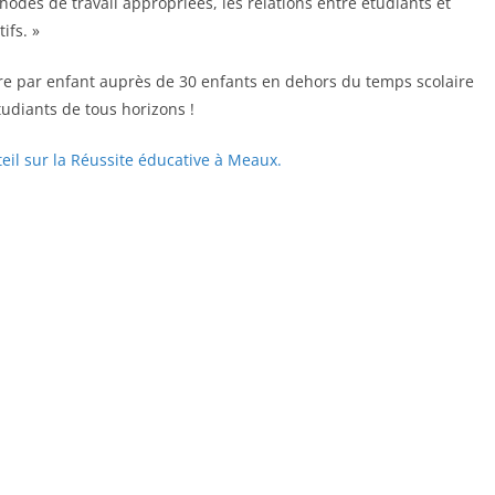
thodes de travail appropriées, les relations entre étudiants et
ifs. »
ure par enfant auprès de 30 enfants en dehors du temps scolaire
tudiants de tous horizons !
teil sur la Réussite éducative à Meaux.