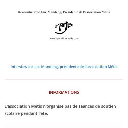
2
2
2
2
2
2
0
0
0
0
0
0
2
2
2
2
2
2
6
6
6
6
6
6
Interview de Lise Mandeng, présidente de l'association Mêtis
INFORMATIONS
L'association Mêtis n'organise pas de séances de soutien
scolaire pendant l'été.