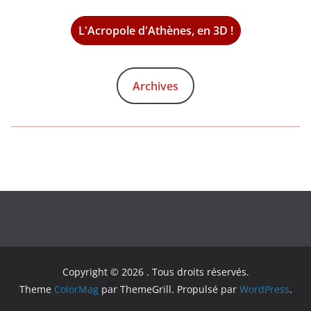
L'Acropole d'Athènes, en 3D !
Archives
Copyright © 2026
. Tous droits réservés.
Theme
ColorMag
par ThemeGrill. Propulsé par
WordPress
.