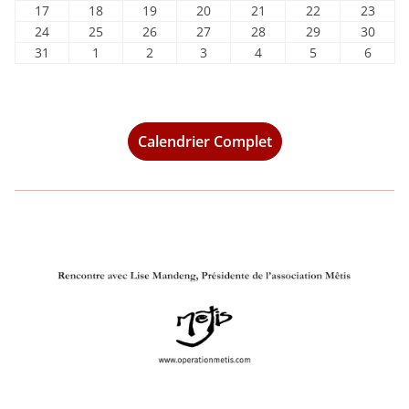
u
u
u
u
u
û
û
o
o
o
o
o
o
o
0
1
2
3
4
5
6
I
1
I
1
R
1
I
2
R
2
D
2
N
2
17
18
19
20
21
22
23
i
i
i
i
i
t
t
û
û
û
û
û
û
û
a
a
a
a
a
a
a
7
8
9
0
1
2
3
2
2
2
2
2
2
3
24
25
26
27
28
29
30
E
E
I
C
l
l
l
l
l
2
2
t
t
t
t
t
t
t
o
o
o
o
o
o
o
a
a
a
a
a
a
a
4
5
6
7
8
9
0
3
1
2
3
4
5
6
31
1
2
3
4
5
6
D
D
H
l
l
l
l
l
0
0
2
2
2
2
2
2
2
û
û
û
û
û
û
û
o
o
o
o
o
o
o
a
a
a
a
a
a
a
1
s
s
s
s
s
s
I
I
E
e
e
e
e
e
2
2
0
0
0
0
0
0
0
t
t
t
t
t
t
t
û
û
û
û
û
û
û
o
o
o
o
o
o
o
a
e
e
e
e
e
e
t
t
t
t
t
6
6
2
2
2
2
2
2
2
2
2
2
2
2
2
2
t
t
t
t
t
t
t
û
û
û
û
û
û
û
o
p
p
p
p
p
p
2
2
2
2
2
6
6
6
6
6
6
6
0
0
0
0
0
0
0
2
2
2
2
2
2
2
t
t
t
t
t
t
t
û
t
t
t
t
t
t
Calendrier Complet
0
0
0
0
0
2
2
2
2
2
2
2
0
0
0
0
0
0
0
2
2
2
2
2
2
2
t
e
e
e
e
e
e
2
2
2
2
2
6
6
6
6
6
6
6
2
2
2
2
2
2
2
0
0
0
0
0
0
0
2
m
m
m
m
m
m
6
6
6
6
6
6
6
6
6
6
6
6
2
2
2
2
2
2
2
0
b
b
b
b
b
b
6
6
6
6
6
6
6
2
r
r
r
r
r
r
6
e
e
e
e
e
e
2
2
2
2
2
2
0
0
0
0
0
0
2
2
2
2
2
2
6
6
6
6
6
6