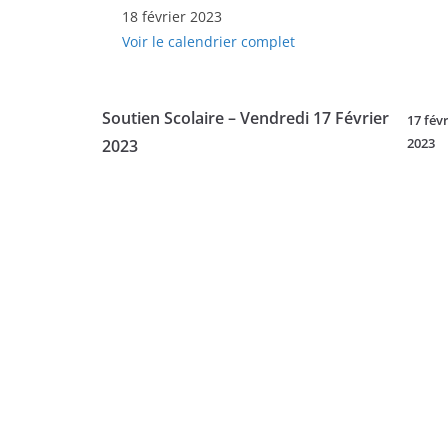
18 février 2023
à
Voir le calendrier complet
la
Scolarité
-
Soutien Scolaire – Vendredi 17 Février
17 févr
Samedi
2023
2023
18
Février
2023