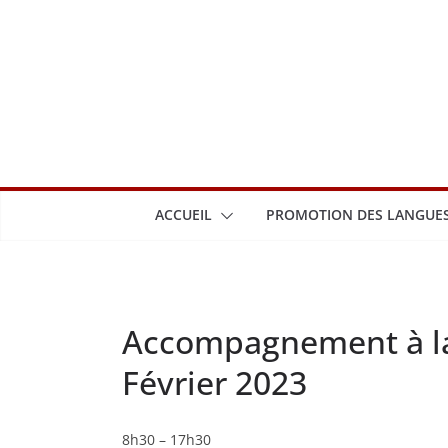
Passer
au
contenu
ACCUEIL
PROMOTION DES LANGUES
Accompagnement à la 
Février 2023
Accompagnement
8h30
–
17h30