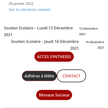
29 janvier 2022
-
Voir le calendrier complet
Samedi
29
Janvier
Soutien Scolaire – Lundi 13 Décembre
13 décembre
2022
2021
2021
Soutien Scolaire – Jeudi 16 Décembre
16 décembre
2021
2021
ACCES SYNTHESES
Adhérez à Mêtis
CONTACT
Réseaux Sociaux