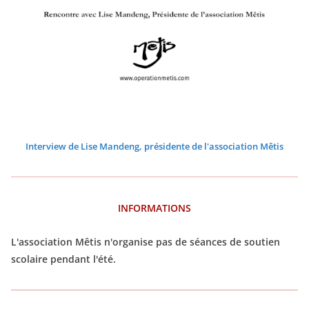
0
0
0
0
0
0
2
2
2
2
2
2
6
6
6
6
6
6
Interview de Lise Mandeng, présidente de l'association Mêtis
INFORMATIONS
L'association Mêtis n'organise pas de séances de soutien
scolaire pendant l'été.