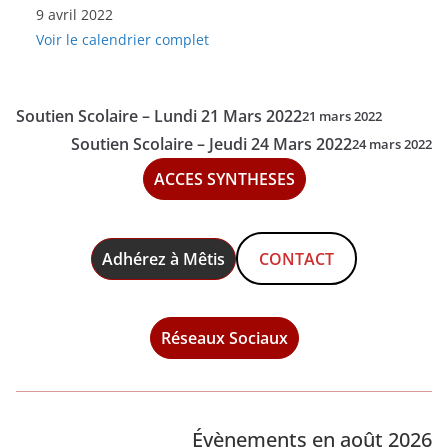
9 avril 2022
-
Voir le calendrier complet
Samedi
9
Avril
Soutien Scolaire – Lundi 21 Mars 2022
21 mars 2022
2022
Soutien Scolaire – Jeudi 24 Mars 2022
24 mars 2022
ACCES SYNTHESES
Adhérez à Mêtis
CONTACT
Réseaux Sociaux
Évènements en août 2026