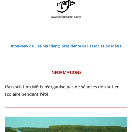
6
6
6
6
6
6
Interview de Lise Mandeng, présidente de l'association Mêtis
INFORMATIONS
L'association Mêtis n'organise pas de séances de soutien
scolaire pendant l'été.