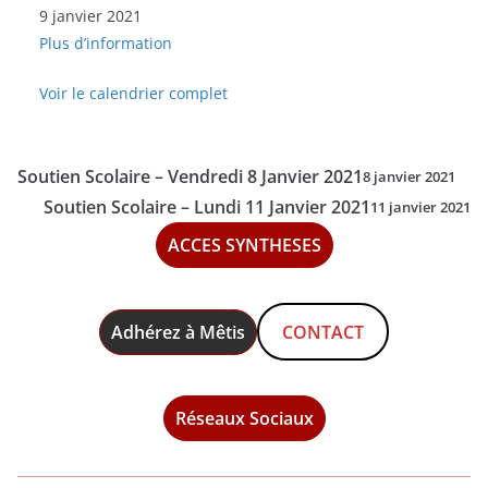
9 janvier 2021
-
Plus d’information
Samedi
9
Voir le calendrier complet
Janvier
2021
Soutien Scolaire – Vendredi 8 Janvier 2021
8 janvier 2021
Soutien Scolaire – Lundi 11 Janvier 2021
11 janvier 2021
ACCES SYNTHESES
Adhérez à Mêtis
CONTACT
Réseaux Sociaux