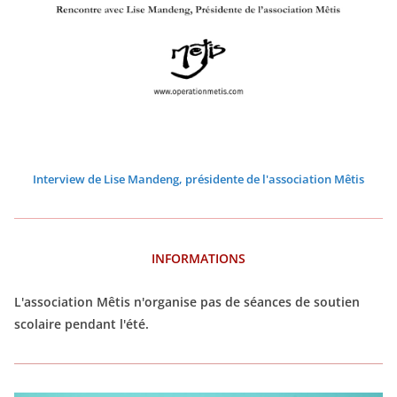
0
0
0
0
0
0
2
2
2
2
2
2
6
6
6
6
6
6
Interview de Lise Mandeng, présidente de l'association Mêtis
INFORMATIONS
L'association Mêtis n'organise pas de séances de soutien
scolaire pendant l'été.