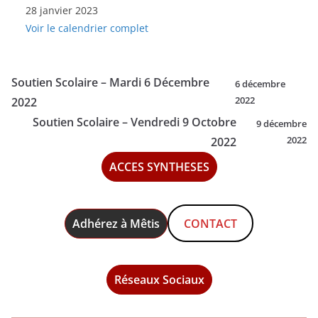
28 janvier 2023
-
Voir le calendrier complet
Samedi
28
Janvier
Soutien Scolaire – Mardi 6 Décembre
6 décembre
2023
2022
2022
Soutien Scolaire – Vendredi 9 Octobre
9 décembre
2022
2022
ACCES SYNTHESES
Adhérez à Mêtis
CONTACT
Réseaux Sociaux