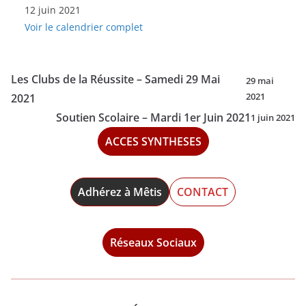
12 juin 2021
Clubs
Voir le calendrier complet
de
la
Réussite
Les Clubs de la Réussite – Samedi 29 Mai
29 mai
-
2021
2021
Samedi
Soutien Scolaire – Mardi 1er Juin 2021
1 juin 2021
12
ACCES SYNTHESES
Juin
2021
Adhérez à Mêtis
CONTACT
Réseaux Sociaux