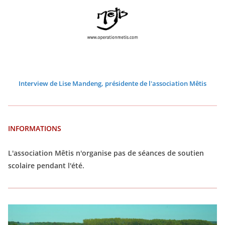
2
2
2
2
2
2
6
6
6
6
6
6
Interview de Lise Mandeng, présidente de l'association Mêtis
INFORMATIONS
L'association Mêtis n'organise pas de séances de soutien
scolaire pendant l'été.