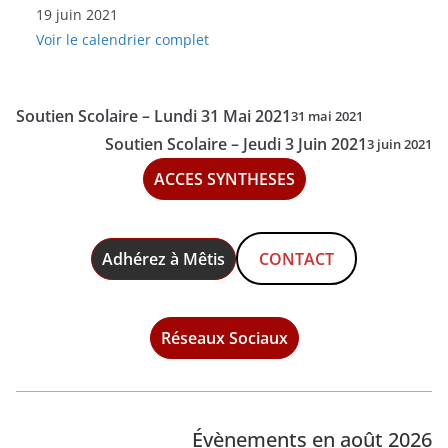
19 juin 2021
Clubs
Voir le calendrier complet
de
la
Réussite
Soutien Scolaire – Lundi 31 Mai 2021
31 mai 2021
-
Soutien Scolaire – Jeudi 3 Juin 2021
3 juin 2021
Samedi
ACCES SYNTHESES
19
Juin
2021
Adhérez à Mêtis
CONTACT
Réseaux Sociaux
Évènements en août 2026