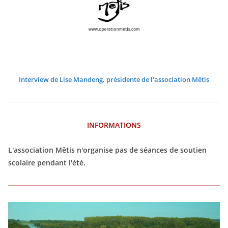
6
6
6
6
6
6
Interview de Lise Mandeng, présidente de l'association Mêtis
INFORMATIONS
L'association Mêtis n'organise pas de séances de soutien
scolaire pendant l'été.