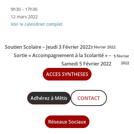
Sortie
9h30
–
17h30
12 mars 2022
"Les
Voir le calendrier complet
Clubs
de
la
Soutien Scolaire – Jeudi 3 Février 2022
3 février 2022
Réussite"
Sortie « Accompagnement à la Scolarité » –
5 février
-
2022
Samedi 5 Février 2022
Samedi
ACCES SYNTHESES
12
Mars
2022
Adhérez à Mêtis
CONTACT
Réseaux Sociaux