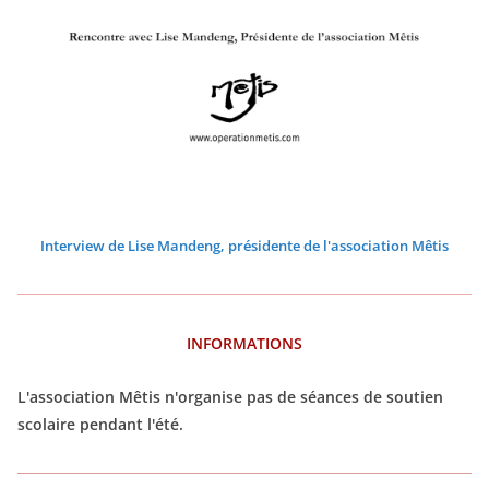
2
2
2
2
2
2
0
0
0
0
0
0
2
2
2
2
2
2
6
6
6
6
6
6
Interview de Lise Mandeng, présidente de l'association Mêtis
INFORMATIONS
L'association Mêtis n'organise pas de séances de soutien
scolaire pendant l'été.