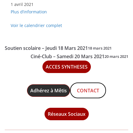
1 avril 2021
Scolaire
Plus d’information
-
Jeudi
Voir le calendrier complet
01
Avril
2021
Soutien scolaire – Jeudi 18 Mars 2021
18 mars 2021
Ciné-Club – Samedi 20 Mars 2021
20 mars 2021
ACCES SYNTHESES
Adhérez à Mêtis
CONTACT
Réseaux Sociaux