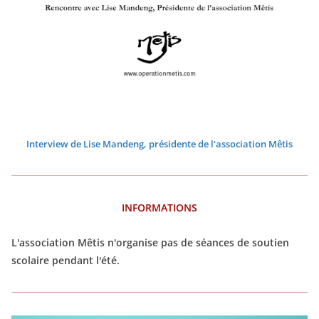
0
0
0
0
0
0
2
2
2
2
2
2
6
6
6
6
6
6
Interview de Lise Mandeng, présidente de l'association Mêtis
INFORMATIONS
L'association Mêtis n'organise pas de séances de soutien
scolaire pendant l'été.