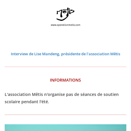
2
2
2
2
2
2
6
6
6
6
6
6
Interview de Lise Mandeng, présidente de l'association Mêtis
INFORMATIONS
L'association Mêtis n'organise pas de séances de soutien
scolaire pendant l'été.