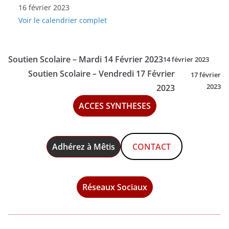
16 février 2023
Scolaire
Voir le calendrier complet
-
Jeudi
16
Soutien Scolaire – Mardi 14 Février 2023
14 février 2023
Février
Soutien Scolaire – Vendredi 17 Février
17 février
2023
2023
2023
ACCES SYNTHESES
Adhérez à Mêtis
CONTACT
Réseaux Sociaux