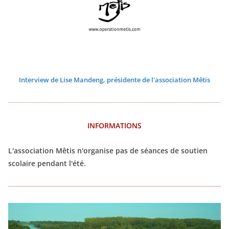
6
6
6
6
6
6
Interview de Lise Mandeng, présidente de l'association Mêtis
INFORMATIONS
L'association Mêtis n'organise pas de séances de soutien
scolaire pendant l'été.