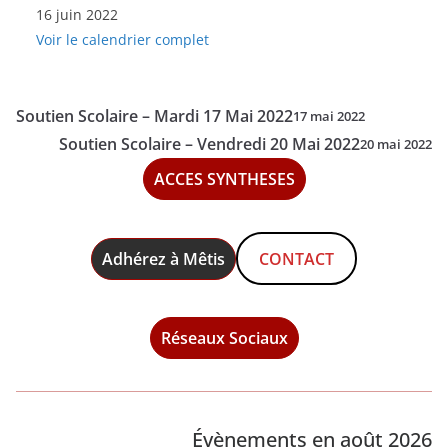
16 juin 2022
Scolaire
Voir le calendrier complet
-
Jeudi
16
Soutien Scolaire – Mardi 17 Mai 2022
17 mai 2022
Juin
Soutien Scolaire – Vendredi 20 Mai 2022
20 mai 2022
2022
ACCES SYNTHESES
Adhérez à Mêtis
CONTACT
Réseaux Sociaux
Évènements en août 2026