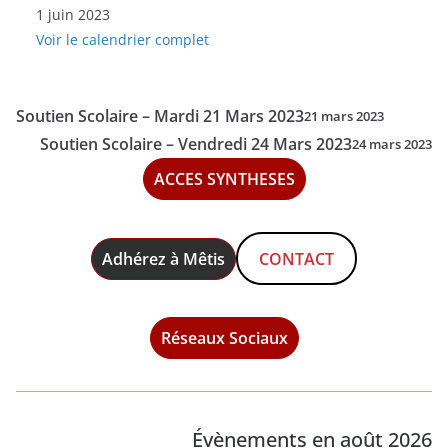
1 juin 2023
Scolaire-
Voir le calendrier complet
Jeudi
1er
Juin
Soutien Scolaire – Mardi 21 Mars 2023
21 mars 2023
2023
Soutien Scolaire – Vendredi 24 Mars 2023
24 mars 2023
ACCES SYNTHESES
Adhérez à Mêtis
CONTACT
Réseaux Sociaux
Évènements en août 2026