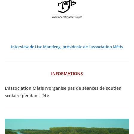
6
6
6
6
6
6
Interview de Lise Mandeng, présidente de l'association Mêtis
INFORMATIONS
L'association Mêtis n'organise pas de séances de soutien
scolaire pendant l'été.