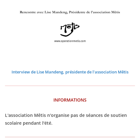
2
2
2
2
2
2
0
0
0
0
0
0
2
2
2
2
2
2
6
6
6
6
6
6
Interview de Lise Mandeng, présidente de l'association Mêtis
INFORMATIONS
L'association Mêtis n'organise pas de séances de soutien
scolaire pendant l'été.