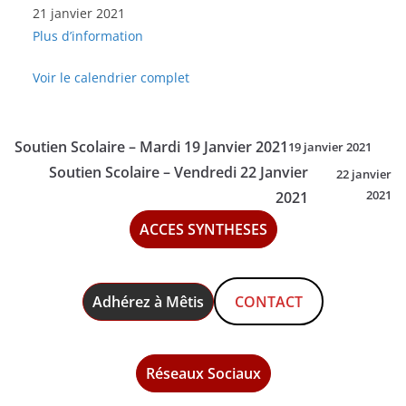
21 janvier 2021
Scolaire
Plus d’information
-
Jeudi
Voir le calendrier complet
21
Janvier
2021
Soutien Scolaire – Mardi 19 Janvier 2021
19 janvier 2021
Soutien Scolaire – Vendredi 22 Janvier
22 janvier
2021
2021
ACCES SYNTHESES
Adhérez à Mêtis
CONTACT
Réseaux Sociaux