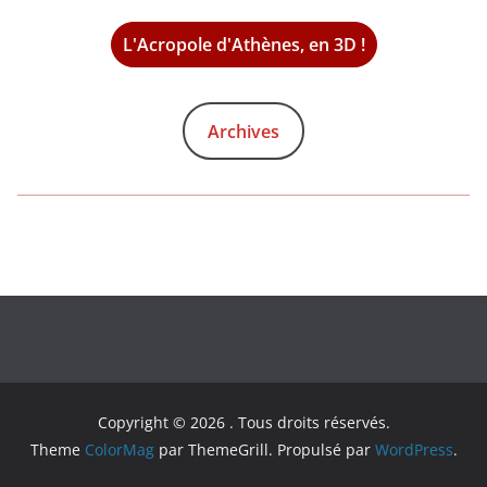
L'Acropole d'Athènes, en 3D !
Archives
Copyright © 2026
. Tous droits réservés.
Theme
ColorMag
par ThemeGrill. Propulsé par
WordPress
.