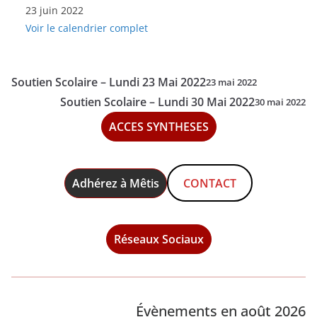
23 juin 2022
Scolaire
Voir le calendrier complet
-
Jeudi
23
Soutien Scolaire – Lundi 23 Mai 2022
23 mai 2022
Juin
Soutien Scolaire – Lundi 30 Mai 2022
30 mai 2022
2022
ACCES SYNTHESES
Adhérez à Mêtis
CONTACT
Réseaux Sociaux
Évènements en août 2026