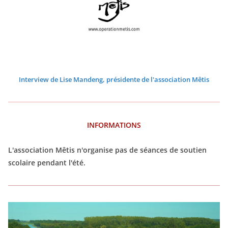
6
6
6
6
6
6
Interview de Lise Mandeng, présidente de l'association Mêtis
INFORMATIONS
L'association Mêtis n'organise pas de séances de soutien
scolaire pendant l'été.