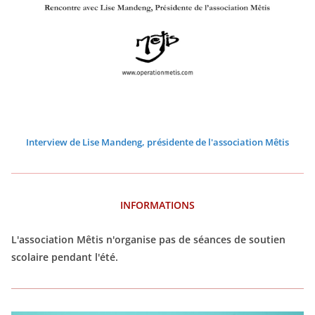
0
0
0
0
0
0
2
2
2
2
2
2
6
6
6
6
6
6
Interview de Lise Mandeng, présidente de l'association Mêtis
INFORMATIONS
L'association Mêtis n'organise pas de séances de soutien
scolaire pendant l'été.