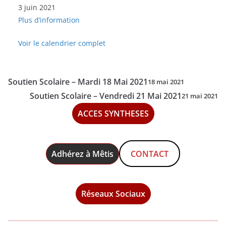
3 juin 2021
Scolaire
Plus d’information
-
Jeudi
Voir le calendrier complet
3
Juin
2021
Soutien Scolaire – Mardi 18 Mai 2021
18 mai 2021
Soutien Scolaire – Vendredi 21 Mai 2021
21 mai 2021
ACCES SYNTHESES
Adhérez à Mêtis
CONTACT
Réseaux Sociaux