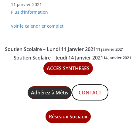
11 janvier 2021
Scolaire
Plus d’information
-
Lundi
Voir le calendrier complet
11
Janvier
2021
Soutien Scolaire – Lundi 11 Janvier 2021
11 janvier 2021
Soutien Scolaire – Jeudi 14 Janvier 2021
14 janvier 2021
ACCES SYNTHESES
Adhérez à Mêtis
CONTACT
Réseaux Sociaux