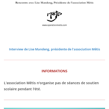
0
0
0
0
0
0
2
2
2
2
2
2
6
6
6
6
6
6
Interview de Lise Mandeng, présidente de l'association Mêtis
INFORMATIONS
L'association Mêtis n'organise pas de séances de soutien
scolaire pendant l'été.