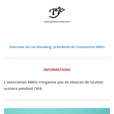
2
2
2
2
2
2
6
6
6
6
6
6
Interview de Lise Mandeng, présidente de l'association Mêtis
INFORMATIONS
L'association Mêtis n'organise pas de séances de soutien
scolaire pendant l'été.