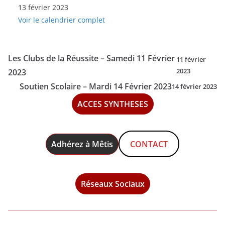
13 février 2023
Scolaire
Voir le calendrier complet
-
Lundi
13
Les Clubs de la Réussite – Samedi 11 Février
11 février
Février
2023
2023
2023
Soutien Scolaire – Mardi 14 Février 2023
14 février 2023
ACCES SYNTHESES
Adhérez à Mêtis
CONTACT
Réseaux Sociaux