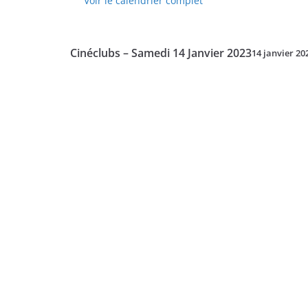
Voir le calendrier complet
-
Lundi
16
Cinéclubs – Samedi 14 Janvier 2023
14 janvier 20
Janvier
2023