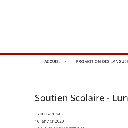
Passer
au
contenu
ACCUEIL
PROMOTION DES LANGUES
Soutien Scolaire - Lun
Soutien
17h00
–
20h45
16 janvier 2023
Scolaire