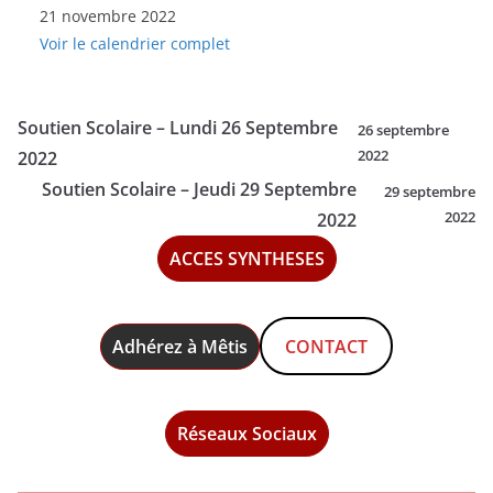
21 novembre 2022
Scolaire
Voir le calendrier complet
-
Lundi
21
Soutien Scolaire – Lundi 26 Septembre
26 septembre
Novembre
2022
2022
2022
Soutien Scolaire – Jeudi 29 Septembre
29 septembre
2022
2022
ACCES SYNTHESES
Adhérez à Mêtis
CONTACT
Réseaux Sociaux