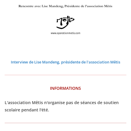
0
0
0
0
0
0
2
2
2
2
2
2
6
6
6
6
6
6
Interview de Lise Mandeng, présidente de l'association Mêtis
INFORMATIONS
L'association Mêtis n'organise pas de séances de soutien
scolaire pendant l'été.