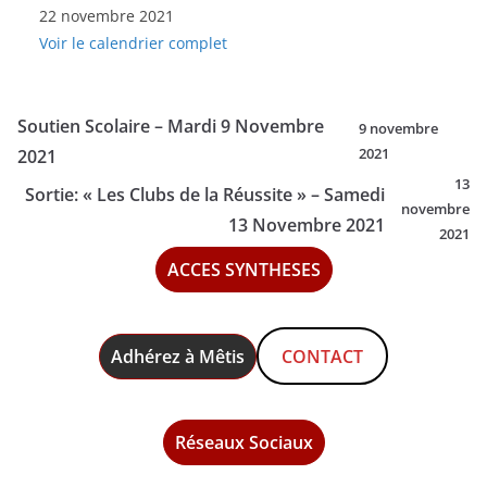
22 novembre 2021
Scolaire
Voir le calendrier complet
-
Lundi
22
Soutien Scolaire – Mardi 9 Novembre
9 novembre
Novembre
2021
2021
2021
13
Sortie: « Les Clubs de la Réussite » – Samedi
novembre
13 Novembre 2021
2021
ACCES SYNTHESES
Adhérez à Mêtis
CONTACT
Réseaux Sociaux