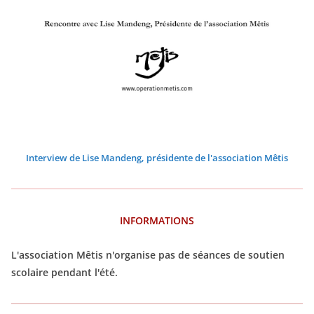
2
2
2
2
2
2
0
0
0
0
0
0
2
2
2
2
2
2
6
6
6
6
6
6
Interview de Lise Mandeng, présidente de l'association Mêtis
INFORMATIONS
L'association Mêtis n'organise pas de séances de soutien
scolaire pendant l'été.