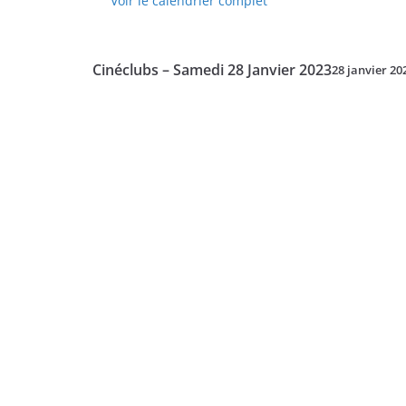
Voir le calendrier complet
-
Lundi
27
Cinéclubs – Samedi 28 Janvier 2023
28 janvier 20
Mars
2023