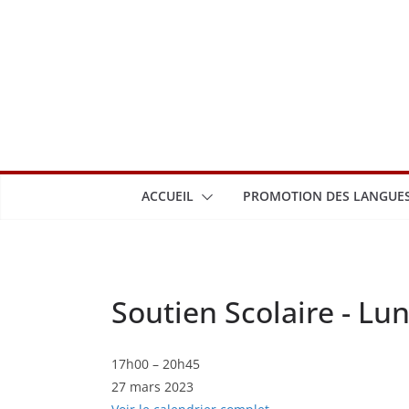
Passer
au
contenu
ACCUEIL
PROMOTION DES LANGUES
Soutien Scolaire - Lu
Soutien
17h00
–
20h45
27 mars 2023
Scolaire