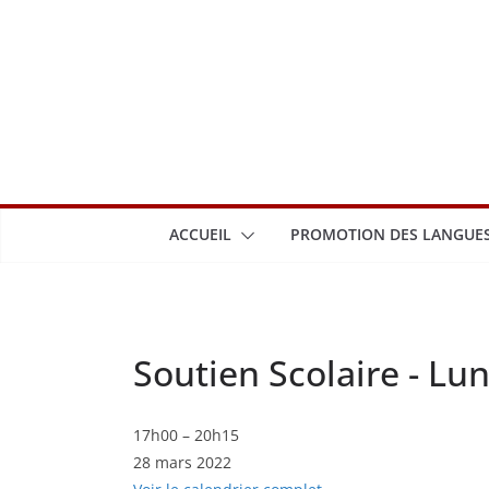
Passer
au
contenu
ACCUEIL
PROMOTION DES LANGUES
Soutien Scolaire - Lu
Soutien
17h00
–
20h15
28 mars 2022
Scolaire