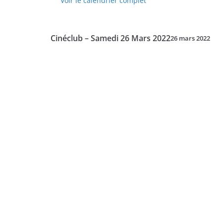
Voir le calendrier complet
-
Lundi
28
Cinéclub – Samedi 26 Mars 2022
26 mars 2022
Mars
2022