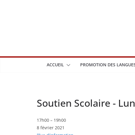
Passer
au
contenu
ACCUEIL
PROMOTION DES LANGUES
Soutien Scolaire - Lun
Soutien
17h00
–
19h00
8 février 2021
Scolaire