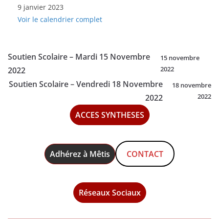
9 janvier 2023
Scolaire
Voir le calendrier complet
-
Lundi
9
Soutien Scolaire – Mardi 15 Novembre
15 novembre
Janvier
2022
2022
2023
Soutien Scolaire – Vendredi 18 Novembre
18 novembre
2022
2022
ACCES SYNTHESES
Adhérez à Mêtis
CONTACT
Réseaux Sociaux