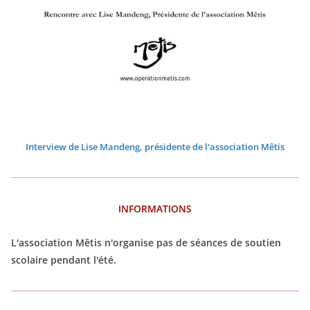
0
0
0
0
0
0
2
2
2
2
2
2
6
6
6
6
6
6
Interview de Lise Mandeng, présidente de l'association Mêtis
INFORMATIONS
L'association Mêtis n'organise pas de séances de soutien
scolaire pendant l'été.