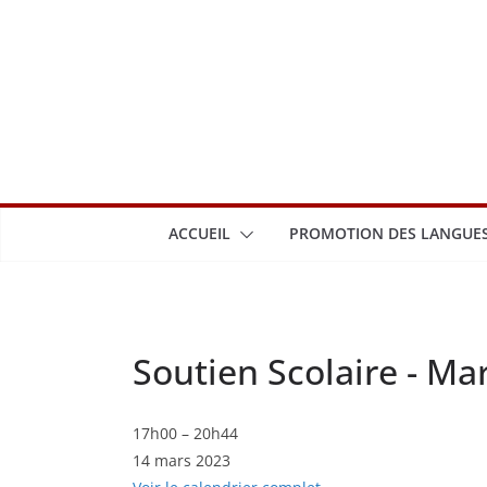
Passer
au
contenu
ACCUEIL
PROMOTION DES LANGUES
Soutien Scolaire - Ma
Soutien
17h00
–
20h44
14 mars 2023
Scolaire