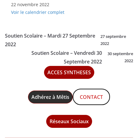
22 novembre 2022
Scolaire
Voir le calendrier complet
-
Mardi
22
Soutien Scolaire – Mardi 27 Septembre
27 septembre
Novembre
2022
2022
2022
Soutien Scolaire – Vendredi 30
30 septembre
2022
Septembre 2022
ACCES SYNTHESES
Adhérez à Mêtis
CONTACT
Réseaux Sociaux