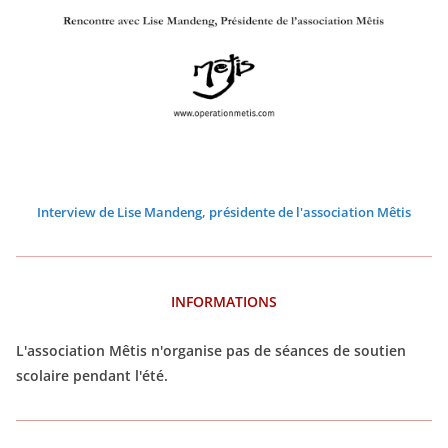
0
0
0
0
0
0
2
2
2
2
2
2
6
6
6
6
6
6
Interview de Lise Mandeng, présidente de l'association Mêtis
INFORMATIONS
L'association Mêtis n'organise pas de séances de soutien
scolaire pendant l'été.