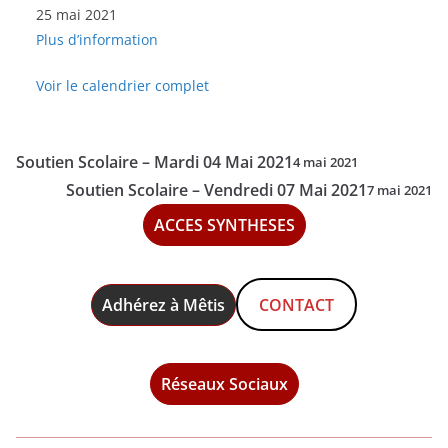
25 mai 2021
Scolaire
Plus d’information
-
Mardi
Voir le calendrier complet
25
Mai
2021
Soutien Scolaire – Mardi 04 Mai 2021
4 mai 2021
Soutien Scolaire – Vendredi 07 Mai 2021
7 mai 2021
ACCES SYNTHESES
Adhérez à Mêtis
CONTACT
Réseaux Sociaux