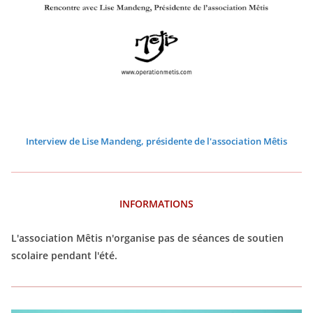
0
0
0
0
0
0
2
2
2
2
2
2
6
6
6
6
6
6
Interview de Lise Mandeng, présidente de l'association Mêtis
INFORMATIONS
L'association Mêtis n'organise pas de séances de soutien
scolaire pendant l'été.