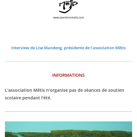
6
6
6
6
6
6
Interview de Lise Mandeng, présidente de l'association Mêtis
INFORMATIONS
L'association Mêtis n'organise pas de séances de soutien
scolaire pendant l'été.