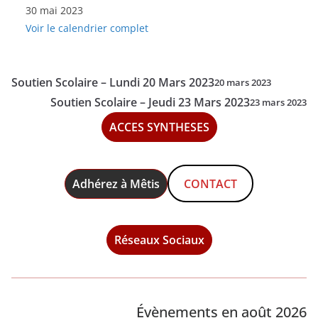
30 mai 2023
Scolaire-
Voir le calendrier complet
Mardi
30
Mai
Soutien Scolaire – Lundi 20 Mars 2023
20 mars 2023
2023
Soutien Scolaire – Jeudi 23 Mars 2023
23 mars 2023
ACCES SYNTHESES
Adhérez à Mêtis
CONTACT
Réseaux Sociaux
Évènements en août 2026