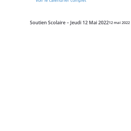
Voir le calendrier complet
-
Vendredi
13
Soutien Scolaire – Jeudi 12 Mai 2022
12 mai 2022
Mai
2022