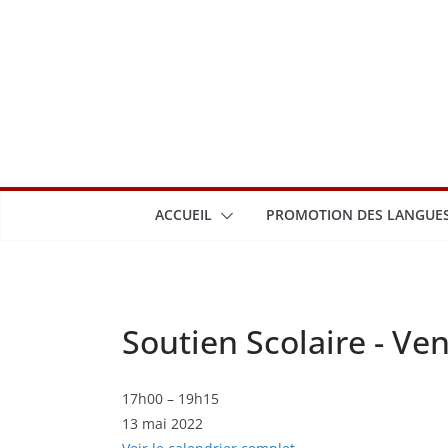
Passer
au
contenu
ACCUEIL
PROMOTION DES LANGUES
Soutien Scolaire - Ve
Soutien
17h00
–
19h15
13 mai 2022
Scolaire