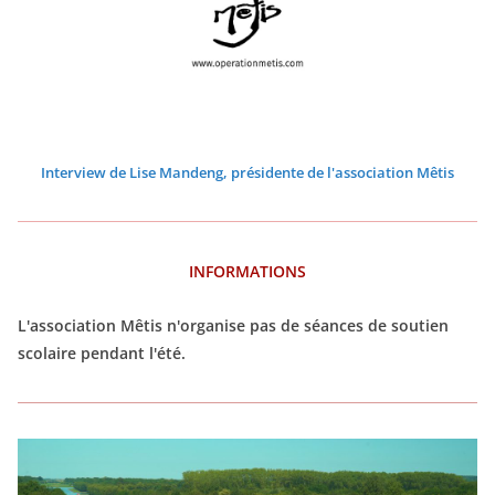
6
6
6
6
6
6
Interview de Lise Mandeng, présidente de l'association Mêtis
INFORMATIONS
L'association Mêtis n'organise pas de séances de soutien
scolaire pendant l'été.