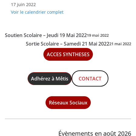
17 juin 2022
Scolaire
Voir le calendrier complet
-
Vendredi
17
Soutien Scolaire – Jeudi 19 Mai 2022
19 mai 2022
Juin
Sortie Scolaire – Samedi 21 Mai 2022
21 mai 2022
2022
ACCES SYNTHESES
Adhérez à Mêtis
CONTACT
Réseaux Sociaux
Évènements en août 2026