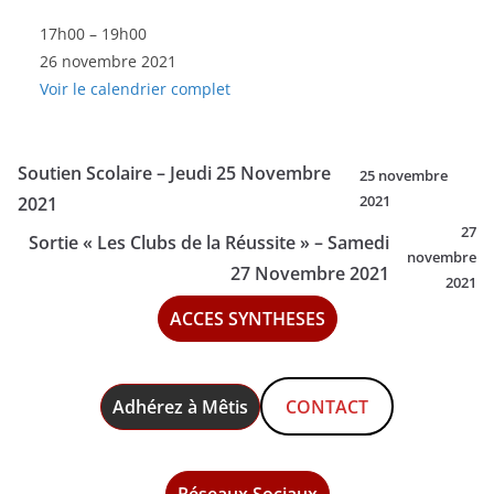
Soutien
17h00
–
19h00
26 novembre 2021
Scolaire
Voir le calendrier complet
-
Vendredi
26
Soutien Scolaire – Jeudi 25 Novembre
25 novembre
Novembre
2021
2021
2021
27
Sortie « Les Clubs de la Réussite » – Samedi
novembre
27 Novembre 2021
2021
ACCES SYNTHESES
Adhérez à Mêtis
CONTACT