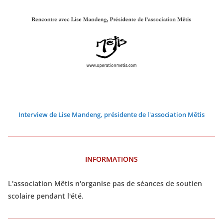
2
2
2
2
2
2
0
0
0
0
0
0
2
2
2
2
2
2
6
6
6
6
6
6
Interview de Lise Mandeng, présidente de l'association Mêtis
INFORMATIONS
L'association Mêtis n'organise pas de séances de soutien
scolaire pendant l'été.