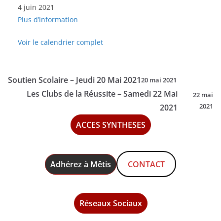
4 juin 2021
Scolaire
Plus d’information
-
Vendredi
Voir le calendrier complet
4
Juin
2021
Soutien Scolaire – Jeudi 20 Mai 2021
20 mai 2021
Les Clubs de la Réussite – Samedi 22 Mai
22 mai
2021
2021
ACCES SYNTHESES
Adhérez à Mêtis
CONTACT
Réseaux Sociaux