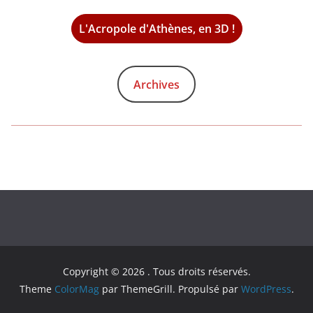
L'Acropole d'Athènes, en 3D !
Archives
Copyright © 2026
. Tous droits réservés.
Theme
ColorMag
par ThemeGrill. Propulsé par
WordPress
.