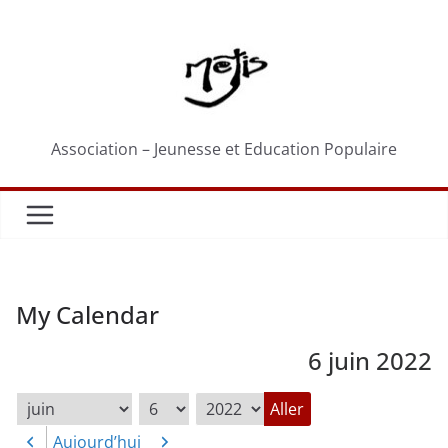
Passer
au
contenu
Association – Jeunesse et Education Populaire
My Calendar
6 juin 2022
Mois
Jour
Année
Aujourd’hui
Précédent
Suivant