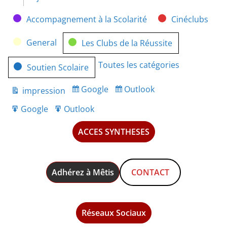
Catégories
Accompagnement à la Scolarité
Cinéclubs
General
Les Clubs de la Réussite
Toutes les catégories
Soutien Scolaire
Google
Outlook
impression
Subscribe
Subscribe
Vue
in
in
Google
Outlook
Export
Export
for
for
ACCES SYNTHESES
Adhérez à Mêtis
CONTACT
Réseaux Sociaux