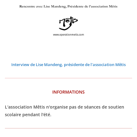
2
2
2
2
2
2
2
2
2
2
2
2
2
2
2
2
2
2
2
2
2
Interview de Lise Mandeng, présidente de l'association Mêtis
INFORMATIONS
L'association Mêtis n'organise pas de séances de soutien
scolaire pendant l'été.