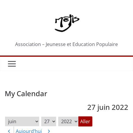
Passer
au
contenu
Association – Jeunesse et Education Populaire
My Calendar
27 juin 2022
Mois
Jour
Année
Aujourd’hui
Précédent
Suivant