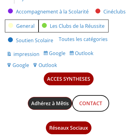
Catégories
Accompagnement à la Scolarité
Cinéclubs
General
Les Clubs de la Réussite
Toutes les catégories
Soutien Scolaire
Google
Outlook
impression
Subscribe
Subscribe
Vue
in
in
Google
Outlook
Export
Export
for
for
ACCES SYNTHESES
Adhérez à Mêtis
CONTACT
Réseaux Sociaux