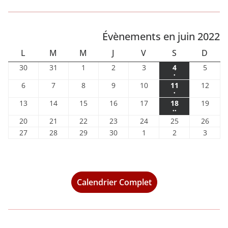
Évènements en juin 2022
L
M
M
J
V
S
D
L
M
M
J
V
S
D
U
A
E
E
E
A
I
3
3
1
2
3
4
5
30
31
1
2
3
4
5
N
R
R
U
N
M
M
●
0
1
j
j
j
j
j
(
6
7
8
9
1
1
1
6
7
8
9
10
11
12
m
m
u
u
u
u
u
D
D
C
D
D
E
A
●
1
j
j
j
j
0
1
2
a
a
i
i
i
i
i
(
I
1
I
1
R
1
I
1
R
1
D
1
N
1
13
14
15
16
17
18
19
e
u
u
u
u
j
j
j
i
i
n
n
n
n
n
●●
1
3
4
5
6
7
8
9
E
E
I
C
v
i
i
i
i
u
u
u
(
2
2
2
2
2
2
2
20
21
22
23
24
25
26
2
2
2
2
2
2
2
e
j
j
j
j
j
j
j
D
D
H
e
n
n
n
n
i
i
i
2
0
1
2
3
4
5
6
2
2
2
3
1
2
3
27
28
29
30
1
2
3
0
0
0
0
0
0
0
v
u
u
u
u
u
u
u
n
2
2
2
I
2
I
n
n
E
n
e
j
j
j
j
j
j
j
7
8
9
0
j
j
j
2
2
2
2
2
2
2
e
i
i
i
i
i
i
i
t
0
0
0
0
2
2
2
v
u
u
u
u
u
u
u
j
j
j
j
u
u
u
2
2
2
2
2
2
2
n
n
n
n
n
n
n
n
)
2
2
2
2
0
0
0
e
i
i
i
i
i
i
i
u
u
u
u
i
i
i
t
2
2
2
2
2
2
2
2
2
2
2
2
2
2
n
n
n
n
n
n
n
n
i
i
i
i
l
l
l
)
0
0
0
0
0
0
0
Calendrier Complet
2
2
2
t
2
2
2
2
2
2
2
n
n
n
n
l
l
l
2
2
2
2
2
2
2
s
0
0
0
0
0
0
0
2
2
2
2
e
e
e
2
2
2
2
2
2
2
)
2
2
2
2
2
2
2
0
0
0
0
t
t
t
2
2
2
2
2
2
2
2
2
2
2
2
2
2