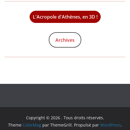
L'Acropole d'Athènes, en 3D !
Archives
Copyright © 2026
. Tous droits réservés.
Theme
ColorMag
par ThemeGrill. Propulsé par
WordPress
.