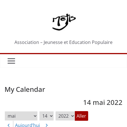
Passer
au
contenu
Association – Jeunesse et Education Populaire
My Calendar
14 mai 2022
Mois
Jour
Année
Aujourd’hui
Précédent
Suivant