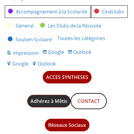
Catégories
Accompagnement à la Scolarité
Cinéclubs
General
Les Clubs de la Réussite
Toutes les catégories
Soutien Scolaire
Google
Outlook
impression
Subscribe
Subscribe
Vue
in
in
Google
Outlook
Export
Export
for
for
ACCES SYNTHESES
Adhérez à Mêtis
CONTACT
Réseaux Sociaux