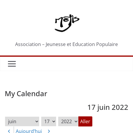
Passer
au
contenu
Association – Jeunesse et Education Populaire
My Calendar
17 juin 2022
Mois
Jour
Année
Aujourd’hui
Précédent
Suivant