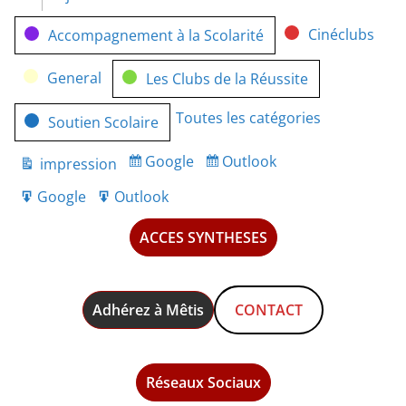
Catégories
Cinéclubs
Accompagnement à la Scolarité
General
Les Clubs de la Réussite
Toutes les catégories
Soutien Scolaire
Google
Outlook
impression
Subscribe
Subscribe
Vue
in
in
Google
Outlook
Export
Export
for
for
ACCES SYNTHESES
Adhérez à Mêtis
CONTACT
Réseaux Sociaux