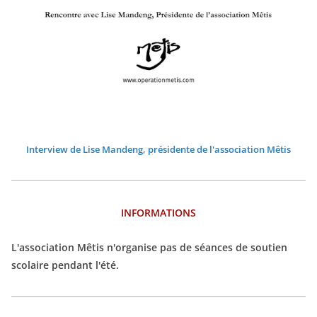
2
2
2
2
2
2
2
2
2
2
2
2
2
2
2
2
2
2
2
2
2
Interview de Lise Mandeng, présidente de l'association Mêtis
INFORMATIONS
L'association Mêtis n'organise pas de séances de soutien
scolaire pendant l'été.