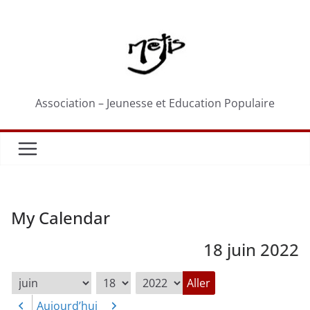
Passer
au
contenu
Association – Jeunesse et Education Populaire
My Calendar
18 juin 2022
Mois
Jour
Année
Aujourd’hui
Précédent
Suivant