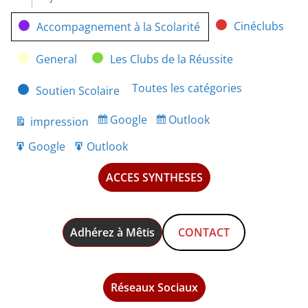
Catégories
Cinéclubs
Accompagnement à la Scolarité
General
Les Clubs de la Réussite
Toutes les catégories
Soutien Scolaire
Google
Outlook
impression
Subscribe
Subscribe
Vue
in
in
Google
Outlook
Export
Export
for
for
ACCES SYNTHESES
Adhérez à Mêtis
CONTACT
Réseaux Sociaux